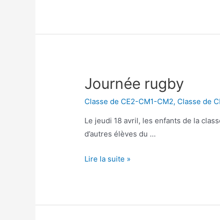
musical
:
« Le
petit
sapin »
Journée rugby
Classe de CE2-CM1-CM2
,
Classe de 
Le jeudi 18 avril, les enfants de la cl
d’autres élèves du …
Journée
Lire la suite »
rugby