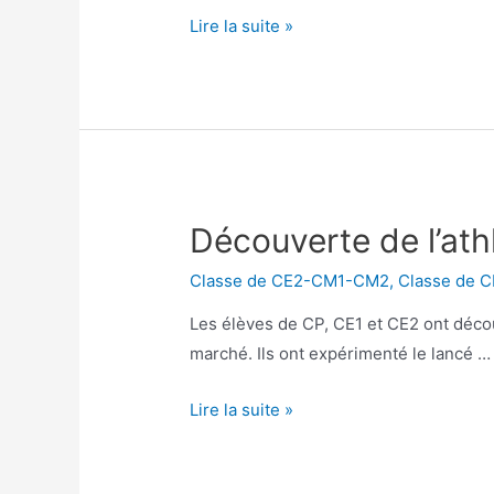
Semis
Lire la suite »
à
l’école
Découverte de l’ath
Classe de CE2-CM1-CM2
,
Classe de 
Les élèves de CP, CE1 et CE2 ont décou
marché. Ils ont expérimenté le lancé …
Découverte
Lire la suite »
de
l’athlétisme