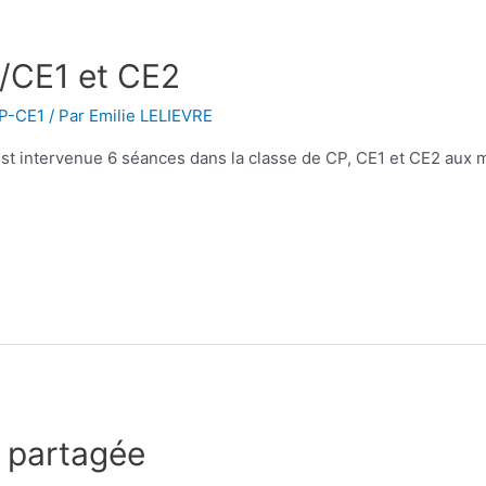
/CE1 et CE2
CP-CE1
/ Par
Emilie LELIEVRE
t intervenue 6 séances dans la classe de CP, CE1 et CE2 aux mo
n partagée