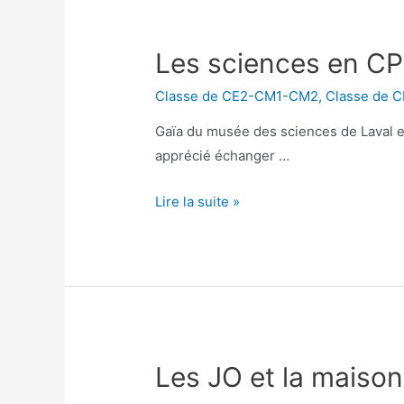
Les sciences en CP
Classe de CE2-CM1-CM2
,
Classe de 
Gaïa du musée des sciences de Laval es
apprécié échanger …
Les
Lire la suite »
sciences
en
CP/CE1
et
CE2
Les JO et la maiso