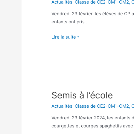
Actualités
,
Classe de CE2-CM1-CM2
,
C
Vendredi 23 février, les élèves de CP 
enfants ont pris …
Les
Lire la suite »
JO
et
la
maison
partagée
Semis à l’école
Actualités
,
Classe de CE2-CM1-CM2
,
C
Vendredi 23 février 2024, les enfants d
courgettes et courges spaghettis avec 