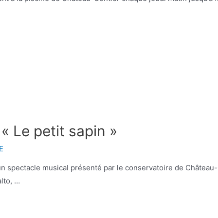
« Le petit sapin »
E
un spectacle musical présenté par le conservatoire de Château-G
alto, …