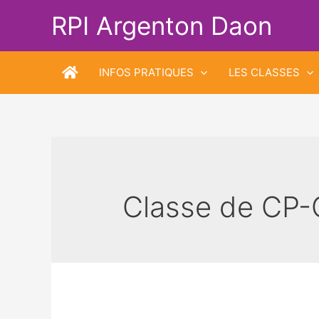
Aller
RPI Argenton Daon
au
contenu
INFOS PRATIQUES
LES CLASSES
Classe de CP-