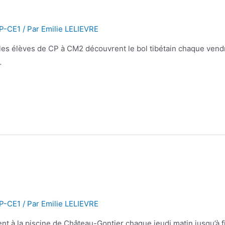
CP-CE1
/ Par
Emilie LELIEVRE
es élèves de CP à CM2 découvrent le bol tibétain chaque vendre
…
CP-CE1
/ Par
Emilie LELIEVRE
nt à la piscine de Château-Gontier chaque jeudi matin jusqu’à 