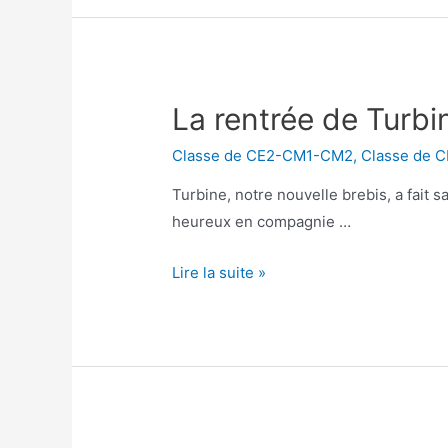
La rentrée de Turbi
Classe de CE2-CM1-CM2
,
Classe de 
Turbine, notre nouvelle brebis, a fait 
heureux en compagnie …
La
Lire la suite »
rentrée
de
Turbine