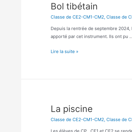
Bol tibétain
Classe de CE2-CM1-CM2
,
Classe de 
Depuis la rentrée de septembre 2024, l
apporté par cet instrument. Ils ont pu 
Bol
Lire la suite »
tibétain
La piscine
Classe de CE2-CM1-CM2
,
Classe de 
Les élèves de CP , CE1 et CE2 se rende