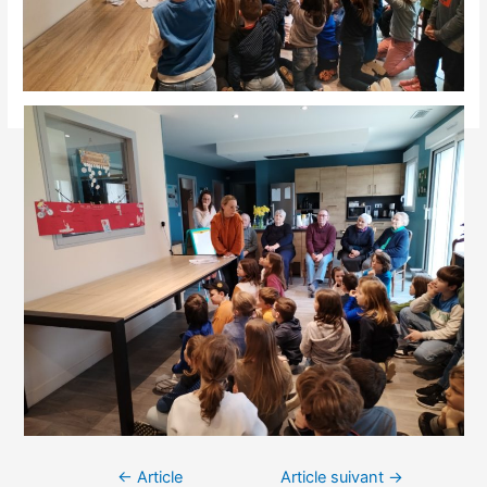
Navigation
←
Article
Article suivant
→