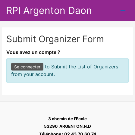
Aller
RPI Argenton Daon
au
Main
contenu
Men
Submit Organizer Form
Vous avez un compte ?
to Submit the List of Organizers
Se connecter
from your account.
3 chemin de l'Ecole
53290 ARGENTON.N.D
éléphone : 02.43.70.60.74
T