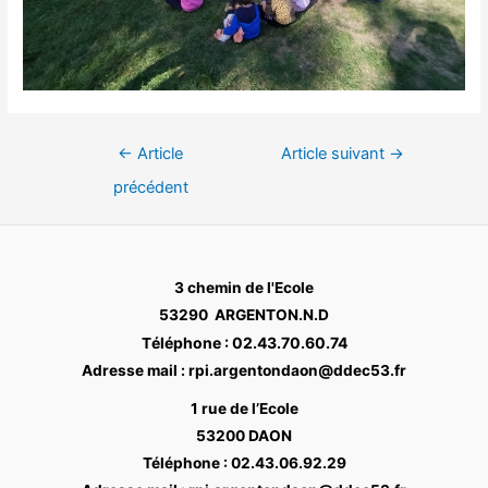
Navigation
←
Article
Article suivant
→
de
précédent
l’article
3 chemin de l'Ecole
53290 ARGENTON.N.D
éléphone : 02.43.70.60.74
T
Adresse mail : rpi.argentondaon@ddec53.fr
1 rue de l’Ecole
53200 DAON
Téléphone : 02.43.06.92.29