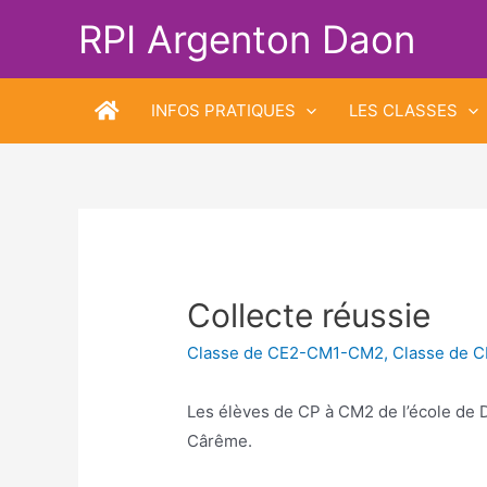
Aller
RPI Argenton Daon
au
contenu
INFOS PRATIQUES
LES CLASSES
Collecte réussie
Classe de CE2-CM1-CM2
,
Classe de 
Les élèves de CP à CM2 de l’école de D
Cârême.