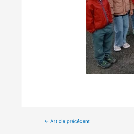
Navigation
←
Article précédent
de