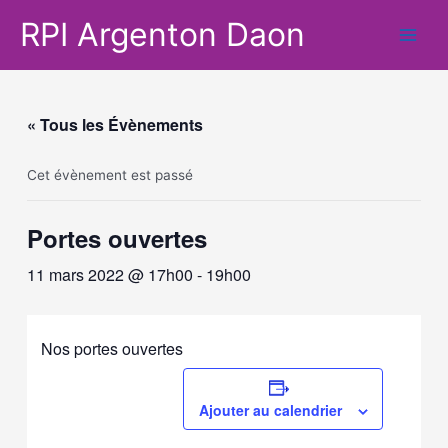
Aller
RPI Argenton Daon
au
Main
contenu
Men
« Tous les Évènements
Cet évènement est passé
Portes ouvertes
11 mars 2022 @ 17h00
-
19h00
Nos portes ouvertes
Ajouter au calendrier