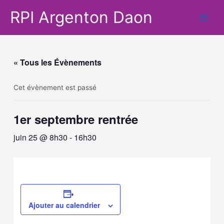
Aller
RPI Argenton Daon
au
Main
contenu
Men
« Tous les Évènements
Cet évènement est passé
1er septembre rentrée
juin 25 @ 8h30
-
16h30
Ajouter au calendrier