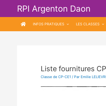
Aller
RPI Argenton Daon
au
contenu
INFOS PRATIQUES
LES CLASSES
Liste fournitures 
Classe de CP-CE1
/ Par
Emilie LELIEVR