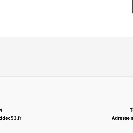
T
4
@ddec53.fr
Adresse m