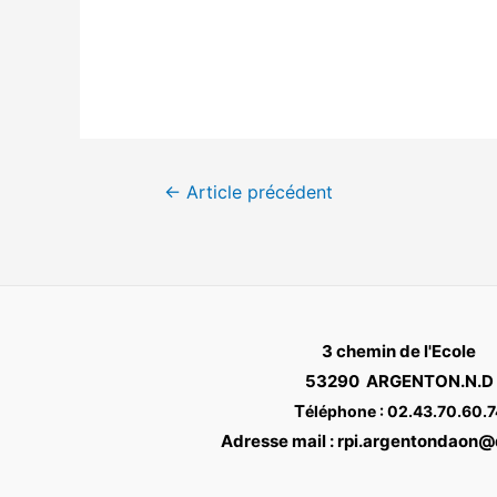
Navigation
←
Article précédent
de
l’article
3 chemin de l'Ecole
53290 ARGENTON.N.D
T
éléphone : 02.43.70.60.7
Adresse mail : rpi.argentondaon