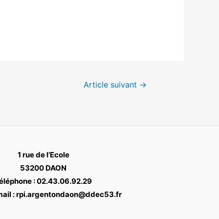
Article suivant
→
1 rue de l’Ecole
53200 DAON
éléphone : 02.43.06.92.29
ail : rpi.argentondaon@ddec53.fr